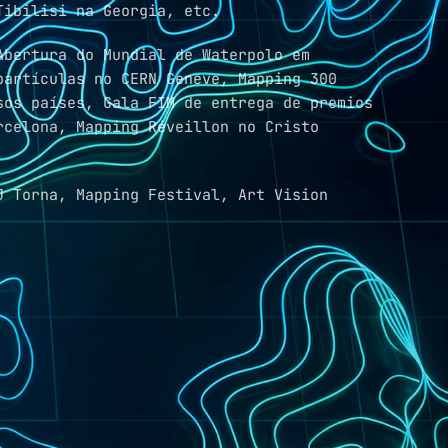
Tibilisi na Georgia, etc.
Abertura do Mundial de Waterpolo em
partículas no CERN Geneve, Mapping 300
sos países, Gala FIM de entrega de premios
rcelona, Mapping Réveillon no Cristo
J Torna, Mapping Festival, Art Vision