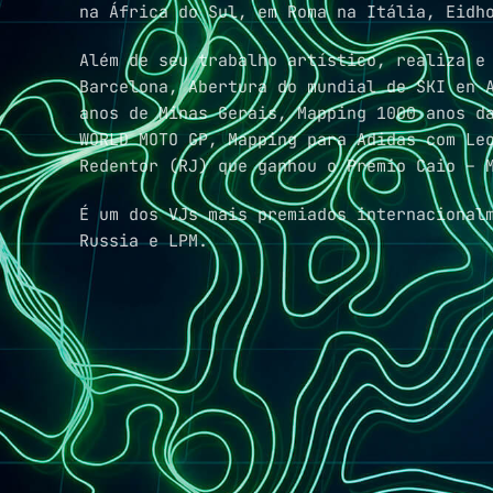
na África do Sul, em Roma na Itália, Eidh
Além de seu trabalho artístico, realiza e
Barcelona, Abertura do mundial de SKI en 
anos de Minas Gerais, Mapping 1000 anos d
WORLD MOTO GP, Mapping para Adidas com Le
Redentor (RJ) que ganhou o Premio Caio – 
É um dos VJs mais premiados internacional
Russia e LPM.