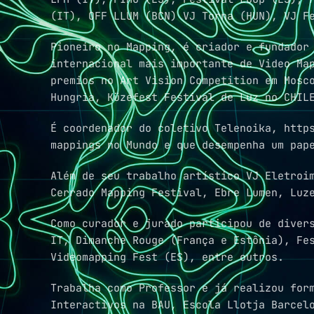
(IT), OFF LLUM (BCN) VJ Torna (HUN), VJ F
Pioneiro no Mapping, é criador e fundador
internacional mais importante de Video Ma
premios no Art Vision Competition em Mosc
Hungria, Küzefest Festival de Luz no CHIL
É coordenador do coletivo Telenoika, http
mappings no Mundo e que desempenha um pap
Além de seu trabalho artístico VJ Eletroi
Cerrado Mapping Festival, Ebre Lumen, Luz
Como curador e jurado participou de diver
IT, Dimanche Rouge (França e Estônia), Fe
Videomapping Fest (ES), entre outros.
Trabalha como Professor e já realizou for
Interactivos na BAU, Escola Llotja Barcel