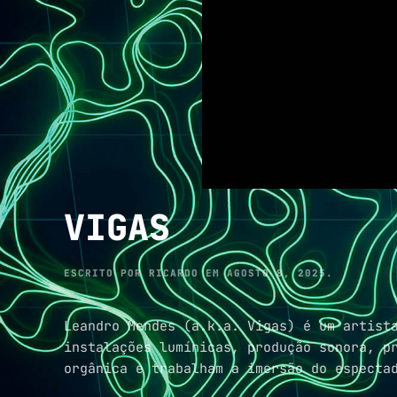
VIGAS
ESCRITO POR
RICARDO
EM
AGOSTO 8, 2025
.
Leandro Mendes (a.k.a. Vigas) é um artist
instalações lumínicas, produção sonora, p
orgânica e trabalham a imersão do especta