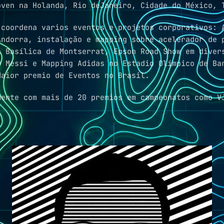
oven na Holanda, Rio deJaneiro, Cidade do México, 
 coordena varios eventos e projetos corporativos: 
Andorra, instalação e mapping sobre acelerador de 
a Basílica de Montserrat, Epson Road Show em diver
o Messi e Mapping Adidas no Estadio Olímpico de Ba
Maior premio de Eventos no Brasil.
mente com mais de 20 premios em campeonatos como V