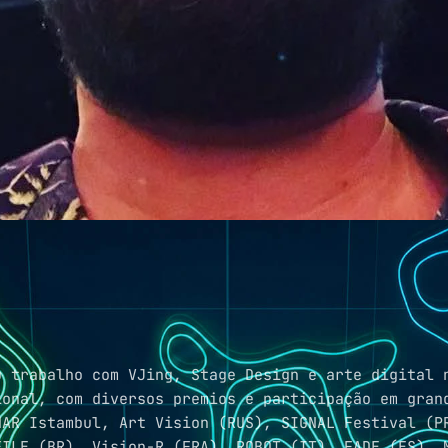
u trabalho com VJing, Stage Design e arte digital 
ional, com diversos premios e participação em gran
l, Art Vision (RUS), SIGNAL Festival (PRAGA), DGTL (ES‏), Prim