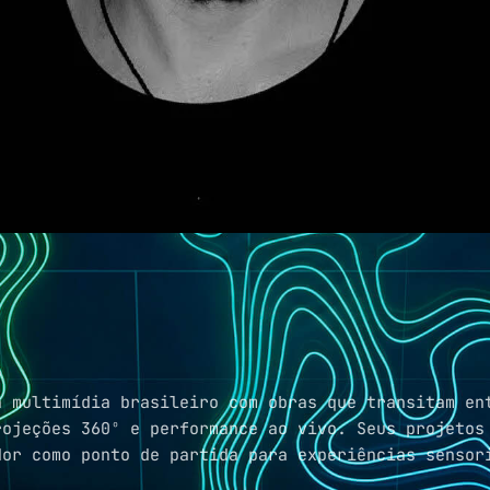
a multimídia brasileiro com obras que transitam en
rojeções 360º e performance ao vivo. Seus projeto
dor como ponto de partida para experiências sensor