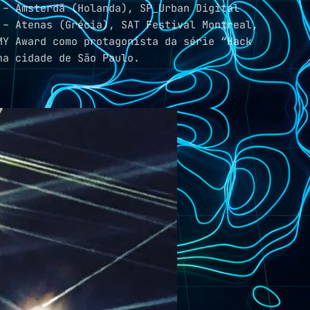
 – Amsterdã (Holanda), SP_Urban Digital
 – Atenas (Grécia), SAT Festival Montreal,
Y Award como protagonista da série “Hack
na cidade de São Paulo.