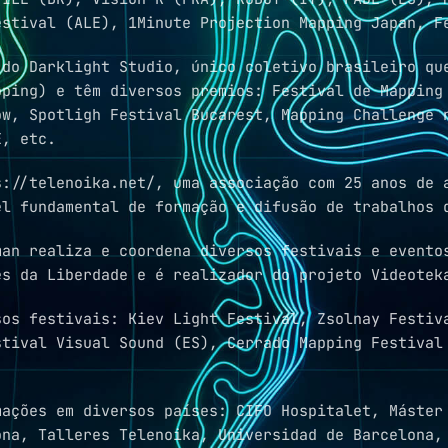
estival (ALE), 1Minute Projection Mapping Japan, F
 do Darklight Studio, único coletivo brasileiro qu
pping) e têm diversos premios: Festival de Mapping
ow, Spotligh Festival Bucarest, Mapping Challenge 
E, etc.
s://telenoika.net/, uma associação com 25 anos de 
el fundamental de formação e difusão de trabalhos 
man realiza e coordena diversos festivais e evento
es da Liberdade e é realizador do projeto Videotek
sos festivais: Kiev Light Festival, Zsolnay Festiv
stival Visual Sound (ES), Cerrado Mapping Festival
mações em diversos países: CIFO Hospitalet, Máster
ona, Talleres Telenoika, Universidad de Barcelona,