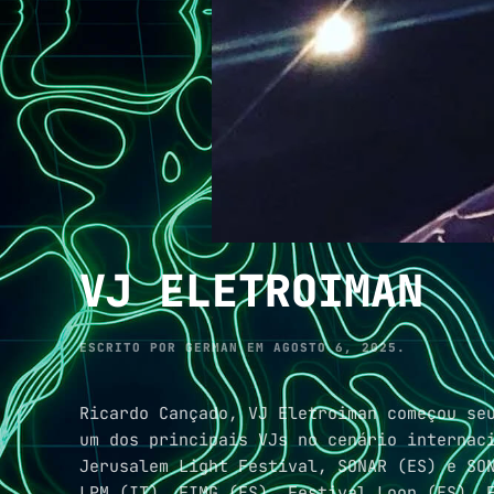
VJ ELETROIMAN
ESCRITO POR
GERMAN
EM
AGOSTO 6, 2025
.
Ricardo Cançado, VJ Eletroiman começou se
um dos principais VJs no cenário internac
Jerusalem Light Festival, SONAR (ES) e SONAR Istambu
LPM (IT), FIMG (ES‏), Festival Loop (ES‏), FILE (BR), Vision-R (FRA), ROBOT (IT‏), FADE (ES‏), Mapping Festival (SUI), SOLID Festival