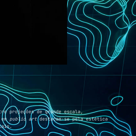
tre projeções de grande escala,
s em
public art
destacam-se pela estética
iais.