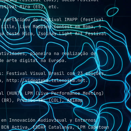
estival Mira (ES), etc.
e participou do Festival IMAPP (festival
 Lille, Live Mapping Contest em Roma, 5
na Costa Rica, Zsolnay Light Art Festival
atividades, pioneira na realização de
de arte digital na Europa.
s: Festival Visual Brasil com 23 edições,
a, http://videoteka.telenoika.net.
al (HUN), LPM (Live Performance Meeting)
 (BR), Premios TAL (COL), Animap
 en Innovación Audiovisual y Entornos
 BCN Activa, ESDAP Catalunya, LPM Capetown