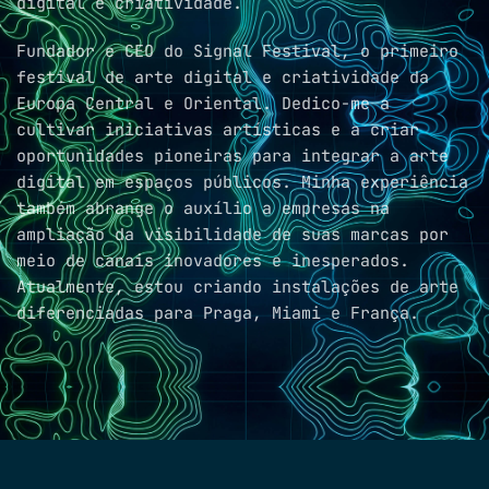
digital e criatividade.
Fundador e CEO do Signal Festival, o primeiro
festival de arte digital e criatividade da
Europa Central e Oriental. Dedico-me a
cultivar iniciativas artísticas e a criar
oportunidades pioneiras para integrar a arte
digital em espaços públicos. Minha experiência
também abrange o auxílio a empresas na
ampliação da visibilidade de suas marcas por
meio de canais inovadores e inesperados.
Atualmente, estou criando instalações de arte
diferenciadas para Praga, Miami e França.