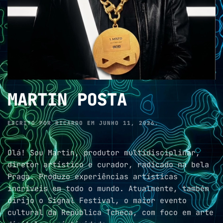
MARTIN POSTA
ESCRITO POR
RICARDO
EM
JUNHO 11, 2026
.
Olá! Sou Martin, produtor multidisciplinar,
diretor artístico e curador, radicado na bela
Praga. Produzo experiências artísticas
incríveis em todo o mundo. Atualmente, também
dirijo o Signal Festival, o maior evento
cultural da República Tcheca, com foco em arte